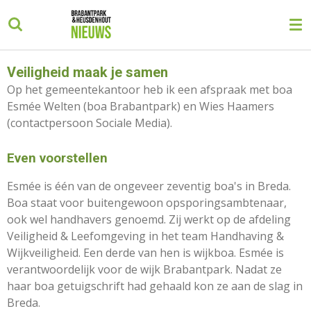
Ga
direct
naar
de
Veiligheid maak je samen
hoofdinhoud
Op het gemeentekantoor heb ik een afspraak met boa
Esmée Welten (boa Brabantpark) en Wies Haamers
(contactpersoon Sociale Media).
Even voorstellen
Esmée is één van de ongeveer zeventig boa's in Breda.
Boa staat voor buitengewoon opsporingsambtenaar,
ook wel handhavers genoemd. Zij werkt op de afdeling
Veiligheid & Leefomgeving in het team Handhaving &
Wijkveiligheid. Een derde van hen is wijkboa. Esmée is
verantwoordelijk voor de wijk Brabantpark. Nadat ze
haar boa getuigschrift had gehaald kon ze aan de slag in
Breda.